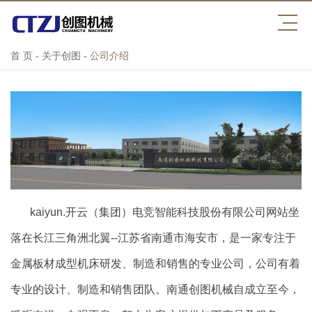
首 页
-
关于创图
-
公司介绍
kaiyun.开云（集团）电竞智能科技股份有限公司网站坐
落在长江三角洲北翼--江苏省南通市海安市，是一家专注于
金属板材成型机床研发、制造和销售的专业公司，公司有着
专业的设计、制造和销售团队。南通创图机械自成立至今，