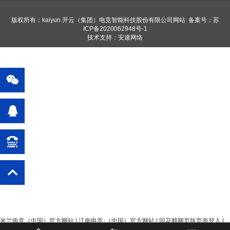
版权所有：kaiyun.开云（集团）电竞智能科技股份有限公司网站 备案号：
苏
ICP备2020062948号-1
技术支持：安速网络
米兰电竞（中国）官方网站
|
江南电竞·（中国）官方网站
|
同花顺网页版页面登入
|
万象城在线平台
|
MK电竞
|
同花顺手机登录入口
|
LETOU（乐投）
|
中国电竞官方网
|