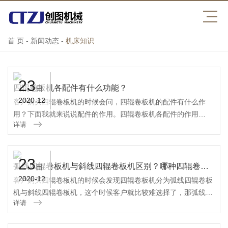
首 页
-
新闻动态
-
机床知识
23
四辊卷板机各配件有什么功能？
日
2020-12
客户购买四辊卷板机的时候会问，四辊卷板机的配件有什么作
用？下面我就来说说配件的作用。四辊卷板机各配件的作用
详请
（1）四辊卷板机上下辊：为卷板机的重要部件，材质为精制锻
件，粗车成形留有加工余量，经调质处理，...
23
弧线四辊卷板机与斜线四辊卷板机区别？哪种四辊卷板机好？
日
2020-12
客户购买四辊卷板机的时候会发现四辊卷板机分为弧线四辊卷板
机与斜线四辊卷板机，这个时候客户就比较难选择了，那弧线四
详请
辊卷板机与斜线四辊卷板机区别？哪种四辊卷板机好？下面我就
来说说两种四辊卷板机区别（1）R...