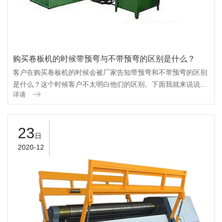
购买卷板机的时候带预弯与不带预弯的区别是什么？
客户在购买卷板机的时候会被厂家告知带预弯和不带预弯的区别
是什么？这个时候客户不太明白他们的区别。下面我就来说说卷
详请
板机带预弯与不带预弯卷板机的如何选择。主要的区别在于带预
弯和不带预弯的主要是接口处的直边...
23
日
2020-12