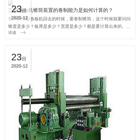
23
三辊卷板机锥筒装置的卷制能力是如何计算的？
日
2020-12
客户买三辊卷板机回去的时候，要卷制锥筒，这个时候就要问问
锥度是多少？板厚是多少？宽度是多少？都是要计算出来的。本
详请
锥筒装置为卷板机的附件，主要由支座、铰支轴、轴套（滚
套）、销轴等组成。在卷制锥筒时，工件...
23
日
2020-12