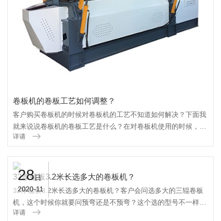
卷板机的卷板工艺如何调整？
客户购买卷板机的时候对卷板机的工艺不知道如何解决？下面我
就来说说卷板机的卷板工艺是什么？在对卷板机使用的时候，需
详请
要明确每道工序的作用。特别是一些重要的工序，需要对工艺系
统进行调整。当然在调整过程中，就...
28
32厚锰板3.2米长选多大的卷板机？
日
2020-11
32厚锰板3.2米长选多大的卷板机？客户会问选多大的三辊卷板
机，这个时候你就要问预弯还是不预弯？这个选的型号不一样价
详请
格也会不一样的。如果板材需要预弯的话，卷筒直径比较大就选